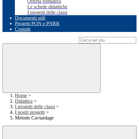
Offerta formativa
Le schede didattiche
I progetti delle classi
Documenti utili
Progetti PON e PNRR
Contatti
Campo di ricerca per le pagine del sito
Home
>
Didattica
>
I progetti delle classi
>
I nostri progetti
>
Metodo Caviardage