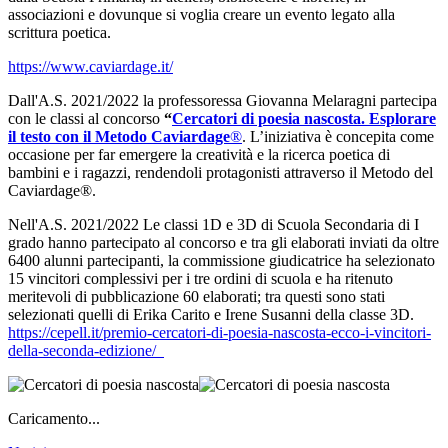
associazioni e dovunque si voglia creare un evento legato alla
scrittura poetica.
https://www.caviardage.it/
Dall'A.S. 2021/2022 la professoressa Giovanna Melaragni partecipa
con le classi al concorso
“
Cercatori di poesia nascosta. Esplorare
il testo con il Metodo Caviardage
®
.
L’iniziativa è concepita come
occasione per far emergere la creatività e la ricerca poetica di
bambini e i ragazzi, rendendoli protagonisti attraverso il Metodo del
Caviardage®.
Nell'A.S. 2021/2022 Le classi 1D e 3D di Scuola Secondaria di I
grado hanno partecipato al concorso e tra gli elaborati inviati da oltre
6400 alunni partecipanti, la commissione giudicatrice ha selezionato
15 vincitori complessivi per i tre ordini di scuola e ha ritenuto
meritevoli di pubblicazione 60 elaborati; tra questi sono stati
selezionati quelli di Erika Carito e Irene Susanni della classe 3D.
https://cepell.it/premio-cercatori-di-poesia-nascosta-ecco-i-vincitori-
della-seconda-edizione/
Caricamento...