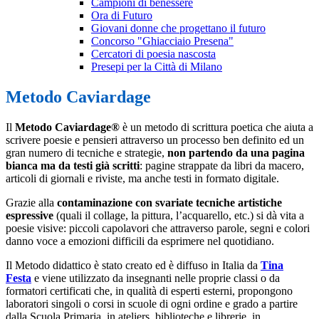
Campioni di benessere
Ora di Futuro
Giovani donne che progettano il futuro
Concorso "Ghiacciaio Presena"
Cercatori di poesia nascosta
Presepi per la Città di Milano
Metodo Caviardage
Il
Metodo Caviardage®
è un metodo di scrittura poetica che aiuta a
scrivere poesie e pensieri attraverso un processo ben definito ed un
gran numero di tecniche e strategie,
non partendo da una pagina
bianca ma da testi già scritti
: pagine strappate da libri da macero,
articoli di giornali e riviste, ma anche testi in formato digitale.
Grazie alla
contaminazione con svariate tecniche artistiche
espressive
(quali il collage, la pittura, l’acquarello, etc.) si dà vita a
poesie visive: piccoli capolavori che attraverso parole, segni e colori
danno voce a emozioni difficili da esprimere nel quotidiano.
Il Metodo didattico è stato creato ed è diffuso in Italia da
Tina
Festa
e viene utilizzato da insegnanti nelle proprie classi o da
formatori certificati che, in qualità di esperti esterni, propongono
laboratori singoli o corsi in scuole di ogni ordine e grado a partire
dalla Scuola Primaria, in ateliers, biblioteche e librerie, in