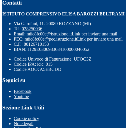
Contatti
ISTITUTO COMPRENSIVO ELISA BAROZZI BELTRAMI
Via Garofani, 11- 20089 ROZZANO (MI)
Tel:
028250036
Email:
miic8fc00e@istruzione.it
Link per inviare una mail
PEC:
miic8fc00e@pec.istruzione.it
Link per inviare una mail
C.F.: 80126710153
IBAN: IT29E0306933684100000046052
Codice Univoco di Fatturazione: UFOC3Z
Codice IPA: icic_015
Codice AOO: A5EBCDD
Seguici su
Facebook
Youtube
Sezione Link Utili
Cookie policy
Note legali