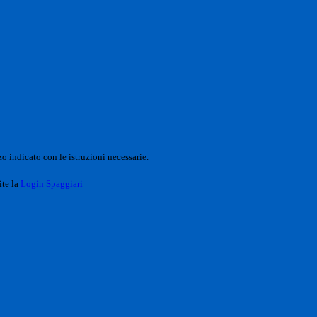
o indicato con le istruzioni necessarie.
ite la
Login Spaggiari