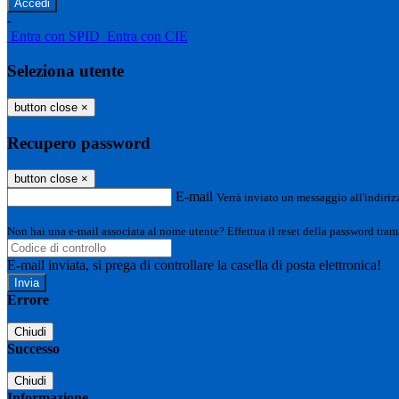
-
Entra con SPID
Entra con CIE
Seleziona utente
button close
×
Recupero password
button close
×
E-mail
Verrà inviato un messaggio all'indirizz
Non hai una e-mail associata al nome utente? Effettua il reset della password tram
E-mail inviata, si prega di controllare la casella di posta elettronica!
Errore
Chiudi
Successo
Chiudi
Informazione