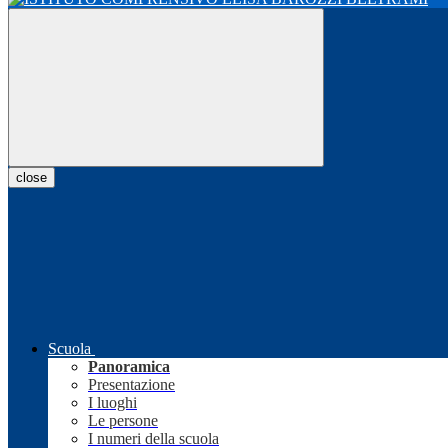
close
Scuola
Panoramica
Presentazione
I luoghi
Le persone
I numeri della scuola