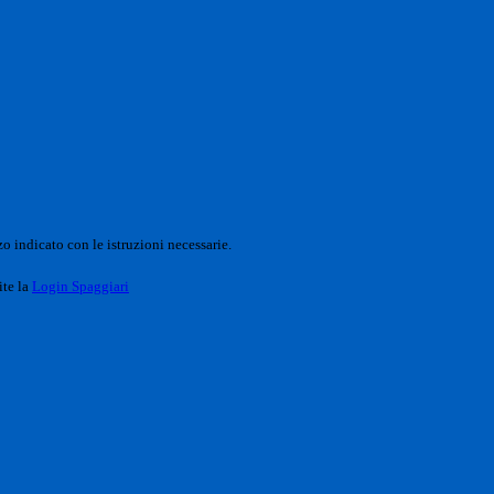
o indicato con le istruzioni necessarie.
ite la
Login Spaggiari