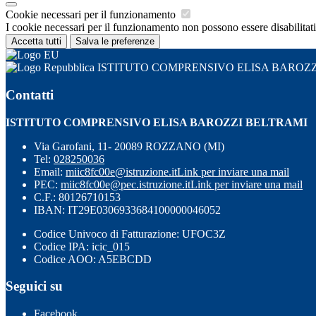
Cookie necessari per il funzionamento
I cookie necessari per il funzionamento non possono essere disabilitati.
Accetta tutti
Salva le preferenze
ISTITUTO COMPRENSIVO ELISA BAROZZ
Contatti
ISTITUTO COMPRENSIVO ELISA BAROZZI BELTRAMI
Via Garofani, 11- 20089 ROZZANO (MI)
Tel:
028250036
Email:
miic8fc00e@istruzione.it
Link per inviare una mail
PEC:
miic8fc00e@pec.istruzione.it
Link per inviare una mail
C.F.: 80126710153
IBAN: IT29E0306933684100000046052
Codice Univoco di Fatturazione: UFOC3Z
Codice IPA: icic_015
Codice AOO: A5EBCDD
Seguici su
Facebook