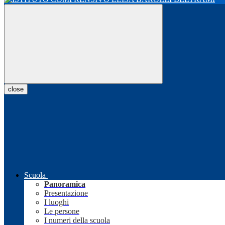
close
Scuola
Panoramica
Presentazione
I luoghi
Le persone
I numeri della scuola