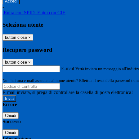
-
Entra con SPID
Entra con CIE
Seleziona utente
button close
×
Recupero password
button close
×
E-mail
Verrà inviato un messaggio all'indirizz
Non hai una e-mail associata al nome utente? Effettua il reset della password tram
E-mail inviata, si prega di controllare la casella di posta elettronica!
Errore
Chiudi
Successo
Chiudi
Informazione