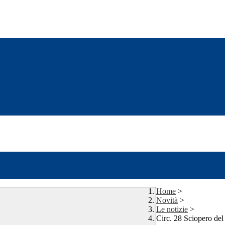
Home
>
Novità
>
Le notizie
>
Circ. 28 Sciopero de