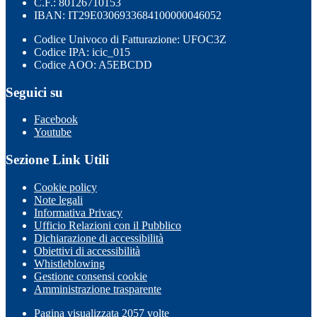
C.F.: 80126710153
IBAN: IT29E0306933684100000046052
Codice Univoco di Fatturazione: UFOC3Z
Codice IPA: icic_015
Codice AOO: A5EBCDD
Seguici su
Facebook
Youtube
Sezione Link Utili
Cookie policy
Note legali
Informativa Privacy
Ufficio Relazioni con il Pubblico
Dichiarazione di accessibilità
Obiettivi di accessibilità
Whistleblowing
Gestione consensi cookie
Amministrazione trasparente
Pagina visualizzata
2057
volte