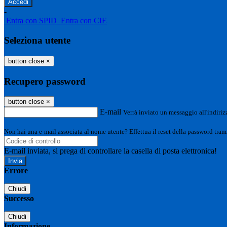
-
Entra con SPID
Entra con CIE
Seleziona utente
button close
×
Recupero password
button close
×
E-mail
Verrà inviato un messaggio all'indirizz
Non hai una e-mail associata al nome utente? Effettua il reset della password tram
E-mail inviata, si prega di controllare la casella di posta elettronica!
Errore
Chiudi
Successo
Chiudi
Informazione