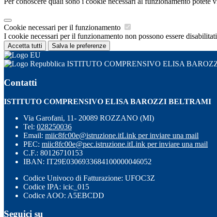
Per conoscere quali sono i cookie necessari al funzionamento potete v
Cookie necessari per il funzionamento
I cookie necessari per il funzionamento non possono essere disabilitati.
Accetta tutti
Salva le preferenze
ISTITUTO COMPRENSIVO ELISA BAROZZ
Contatti
ISTITUTO COMPRENSIVO ELISA BAROZZI BELTRAMI
Via Garofani, 11- 20089 ROZZANO (MI)
Tel:
028250036
Email:
miic8fc00e@istruzione.it
Link per inviare una mail
PEC:
miic8fc00e@pec.istruzione.it
Link per inviare una mail
C.F.: 80126710153
IBAN: IT29E0306933684100000046052
Codice Univoco di Fatturazione: UFOC3Z
Codice IPA: icic_015
Codice AOO: A5EBCDD
Seguici su