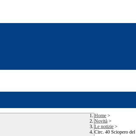
Home
>
Novità
>
Le notizie
>
Circ. 40 Sciopero de