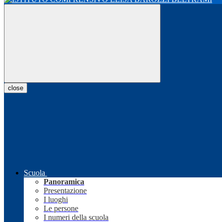
close
Scuola
Panoramica
Presentazione
I luoghi
Le persone
I numeri della scuola