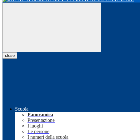
close
Scuola
Panoramica
Presentazione
I luoghi
Le persone
I numeri della scuola