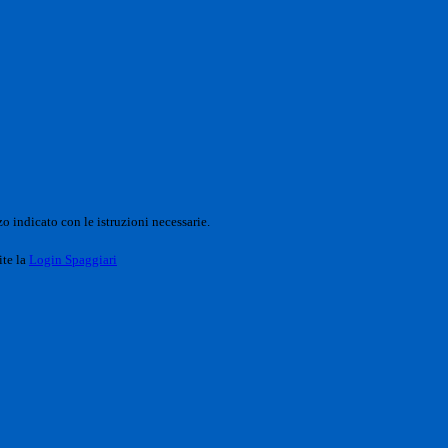
o indicato con le istruzioni necessarie.
ite la
Login Spaggiari