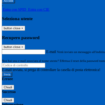
-
Entra con SPID
Entra con CIE
Seleziona utente
button close
×
Recupero password
button close
×
E-mail
Verrà inviato un messaggio all'indirizz
Non hai una e-mail associata al nome utente? Effettua il reset della password tram
E-mail inviata, si prega di controllare la casella di posta elettronica!
Errore
Chiudi
Successo
Chiudi
Informazione