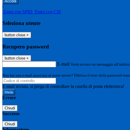
-
Entra con SPID
Entra con CIE
Seleziona utente
button close
×
Recupero password
button close
×
E-mail
Verrà inviato un messaggio all'indirizz
Non hai una e-mail associata al nome utente? Effettua il reset della password tram
E-mail inviata, si prega di controllare la casella di posta elettronica!
Errore
Chiudi
Successo
Chiudi
Informazione