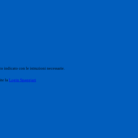
o indicato con le istruzioni necessarie.
ite la
Login Spaggiari