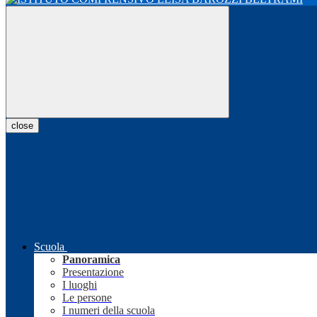
close
Scuola
Panoramica
Presentazione
I luoghi
Le persone
I numeri della scuola