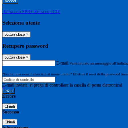
-
Entra con SPID
Entra con CIE
Seleziona utente
button close
×
Recupero password
button close
×
E-mail
Verrà inviato un messaggio all'indirizz
Non hai una e-mail associata al nome utente? Effettua il reset della password tram
E-mail inviata, si prega di controllare la casella di posta elettronica!
Errore
Chiudi
Successo
Chiudi
Informazione