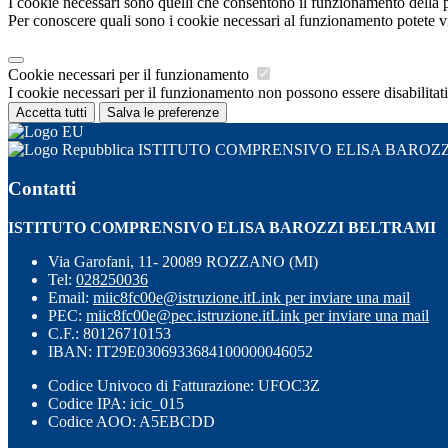
I cookie necessari sono quelli che consentono il funzionamento della pi
Per conoscere quali sono i cookie necessari al funzionamento potete v
Cookie necessari per il funzionamento
I cookie necessari per il funzionamento non possono essere disabilitati.
Accetta tutti
Salva le preferenze
ISTITUTO COMPRENSIVO ELISA BAROZZ
Contatti
ISTITUTO COMPRENSIVO ELISA BAROZZI BELTRAMI
Via Garofani, 11- 20089 ROZZANO (MI)
Tel:
028250036
Email:
miic8fc00e@istruzione.it
Link per inviare una mail
PEC:
miic8fc00e@pec.istruzione.it
Link per inviare una mail
C.F.: 80126710153
IBAN: IT29E0306933684100000046052
Codice Univoco di Fatturazione: UFOC3Z
Codice IPA: icic_015
Codice AOO: A5EBCDD