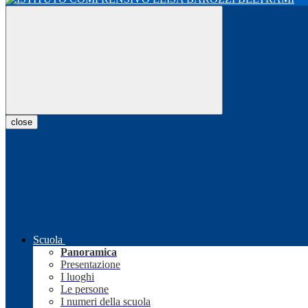
close
Scuola
Panoramica
Presentazione
I luoghi
Le persone
I numeri della scuola