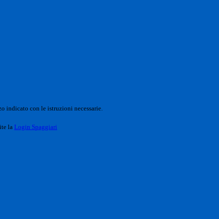
o indicato con le istruzioni necessarie.
ite la
Login Spaggiari