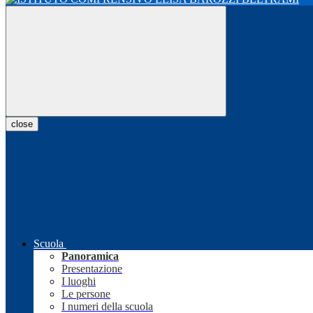
close
Scuola
Panoramica
Presentazione
I luoghi
Le persone
I numeri della scuola