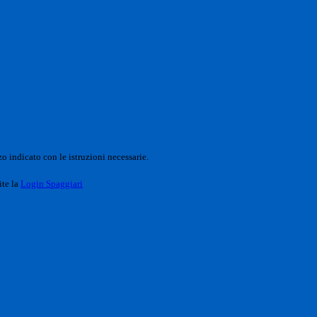
o indicato con le istruzioni necessarie.
ite la
Login Spaggiari