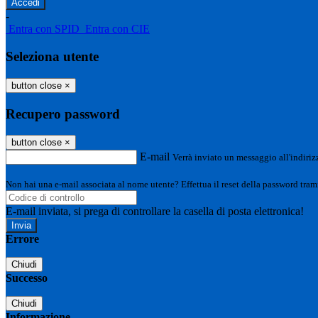
-
Entra con SPID
Entra con CIE
Seleziona utente
button close
×
Recupero password
button close
×
E-mail
Verrà inviato un messaggio all'indirizz
Non hai una e-mail associata al nome utente? Effettua il reset della password tram
E-mail inviata, si prega di controllare la casella di posta elettronica!
Errore
Chiudi
Successo
Chiudi
Informazione