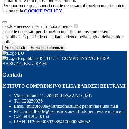
piattaforma e non è possibile disabilitarli.
Per conoscere quali sono i cookie necessari al funzionamento potete
visionare la
COOKIE POLICY
.
Cookie necessari per il funzionamento
I cookie necessari per il funzionamento non possono essere
disabilitati. È possibile consultare l'elenco nella pagina della cookie
policy.
Accetta tutti
Salva le preferenze
ISTITUTO COMPRENSIVO ELISA
BAROZZI BELTRAMI
Contatti
ISTITUTO COMPRENSIVO ELISA BAROZZI BELTRAMI
Via Garofani, 11- 20089 ROZZANO (MI)
Tel:
028250036
Email:
miic8fc00e@istruzione.it
Link per inviare una mail
PEC:
miic8fc00e@pec.istruzione.it
Link per inviare una mail
C.F.: 80126710153
IBAN: IT29E0306933684100000046052