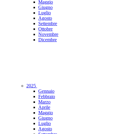
Maggio
Giugno
Luglio
Agosto
Settembre
Ottobre
Novembre
Dicembre
2025
Gennaio
Febbraio
Marzo
Aprile
Maggio
Giugno
Luglio
Agosto