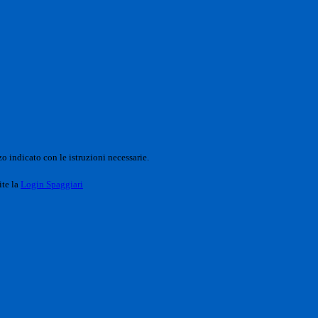
o indicato con le istruzioni necessarie.
ite la
Login Spaggiari