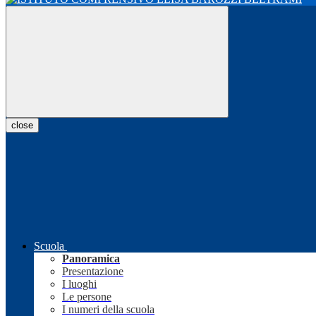
close
Scuola
Panoramica
Presentazione
I luoghi
Le persone
I numeri della scuola