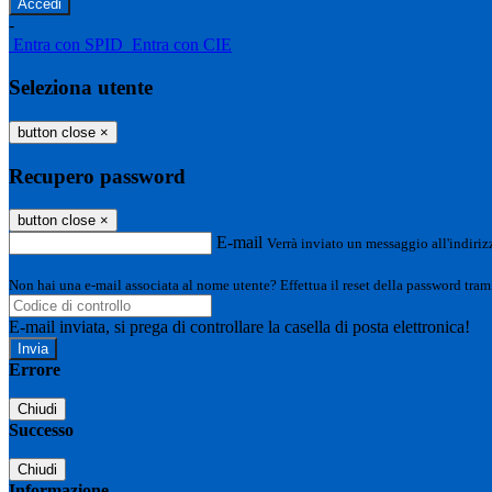
-
Entra con SPID
Entra con CIE
Seleziona utente
button close
×
Recupero password
button close
×
E-mail
Verrà inviato un messaggio all'indirizz
Non hai una e-mail associata al nome utente? Effettua il reset della password tram
E-mail inviata, si prega di controllare la casella di posta elettronica!
Errore
Chiudi
Successo
Chiudi
Informazione