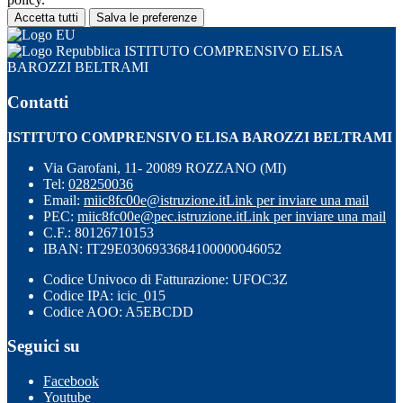
Accetta tutti
Salva le preferenze
ISTITUTO COMPRENSIVO ELISA
BAROZZI BELTRAMI
Contatti
ISTITUTO COMPRENSIVO ELISA BAROZZI BELTRAMI
Via Garofani, 11- 20089 ROZZANO (MI)
Tel:
028250036
Email:
miic8fc00e@istruzione.it
Link per inviare una mail
PEC:
miic8fc00e@pec.istruzione.it
Link per inviare una mail
C.F.: 80126710153
IBAN: IT29E0306933684100000046052
Codice Univoco di Fatturazione: UFOC3Z
Codice IPA: icic_015
Codice AOO: A5EBCDD
Seguici su
Facebook
Youtube