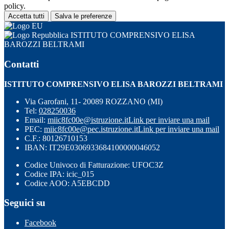
policy.
Accetta tutti
Salva le preferenze
ISTITUTO COMPRENSIVO ELISA
BAROZZI BELTRAMI
Contatti
ISTITUTO COMPRENSIVO ELISA BAROZZI BELTRAMI
Via Garofani, 11- 20089 ROZZANO (MI)
Tel:
028250036
Email:
miic8fc00e@istruzione.it
Link per inviare una mail
PEC:
miic8fc00e@pec.istruzione.it
Link per inviare una mail
C.F.: 80126710153
IBAN: IT29E0306933684100000046052
Codice Univoco di Fatturazione: UFOC3Z
Codice IPA: icic_015
Codice AOO: A5EBCDD
Seguici su
Facebook