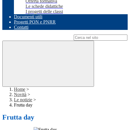
Offerta formativa
Le schede didattiche
I progetti delle classi
Documenti utili
Progetti PON e PNRR
Contatti
Campo di ricerca per le pagine del sito
Home
>
Novità
>
Le notizie
>
Frutta day
Frutta day