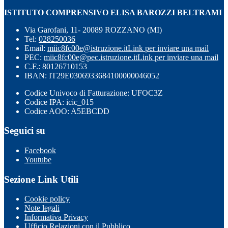
ISTITUTO COMPRENSIVO ELISA BAROZZI BELTRAMI
Via Garofani, 11- 20089 ROZZANO (MI)
Tel:
028250036
Email:
miic8fc00e@istruzione.it
Link per inviare una mail
PEC:
miic8fc00e@pec.istruzione.it
Link per inviare una mail
C.F.: 80126710153
IBAN: IT29E0306933684100000046052
Codice Univoco di Fatturazione: UFOC3Z
Codice IPA: icic_015
Codice AOO: A5EBCDD
Seguici su
Facebook
Youtube
Sezione Link Utili
Cookie policy
Note legali
Informativa Privacy
Ufficio Relazioni con il Pubblico