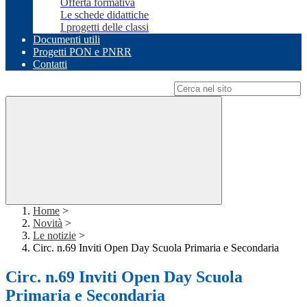
Offerta formativa
Le schede didattiche
I progetti delle classi
Documenti utili
Progetti PON e PNRR
Contatti
Campo di ricerca per le pagine del sito
Home
>
Novità
>
Le notizie
>
Circ. n.69 Inviti Open Day Scuola Primaria e Secondaria
Circ. n.69 Inviti Open Day Scuola
Primaria e Secondaria