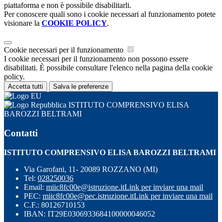
piattaforma e non è possibile disabilitarli.
Per conoscere quali sono i cookie necessari al funzionamento potete
visionare la
COOKIE POLICY
.
Cookie necessari per il funzionamento
I cookie necessari per il funzionamento non possono essere
disabilitati. È possibile consultare l'elenco nella pagina della cookie
policy.
Accetta tutti
Salva le preferenze
ISTITUTO COMPRENSIVO ELISA
BAROZZI BELTRAMI
Contatti
ISTITUTO COMPRENSIVO ELISA BAROZZI BELTRAMI
Via Garofani, 11- 20089 ROZZANO (MI)
Tel:
028250036
Email:
miic8fc00e@istruzione.it
Link per inviare una mail
PEC:
miic8fc00e@pec.istruzione.it
Link per inviare una mail
C.F.: 80126710153
IBAN: IT29E0306933684100000046052