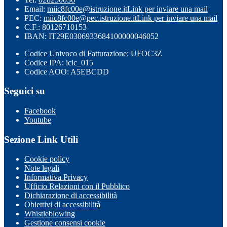
Email:
miic8fc00e@istruzione.it
Link per inviare una mail
PEC:
miic8fc00e@pec.istruzione.it
Link per inviare una mail
C.F.: 80126710153
IBAN: IT29E0306933684100000046052
Codice Univoco di Fatturazione: UFOC3Z
Codice IPA: icic_015
Codice AOO: A5EBCDD
Seguici su
Facebook
Youtube
Sezione Link Utili
Cookie policy
Note legali
Informativa Privacy
Ufficio Relazioni con il Pubblico
Dichiarazione di accessibilità
Obiettivi di accessibilità
Whistleblowing
Gestione consensi cookie