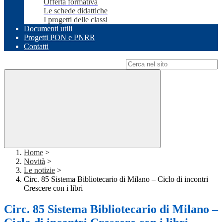
Offerta formativa
Le schede didattiche
I progetti delle classi
Documenti utili
Progetti PON e PNRR
Contatti
Campo di ricerca per le pagine del sito
Home
>
Novità
>
Le notizie
>
Circ. 85 Sistema Bibliotecario di Milano – Ciclo di incontri
Crescere con i libri
Circ. 85 Sistema Bibliotecario di Milano –