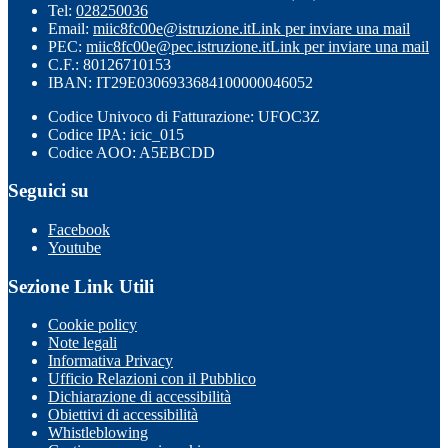
Tel:
028250036
Email:
miic8fc00e@istruzione.it
Link per inviare una mail
PEC:
miic8fc00e@pec.istruzione.it
Link per inviare una mail
C.F.: 80126710153
IBAN: IT29E0306933684100000046052
Codice Univoco di Fatturazione: UFOC3Z
Codice IPA: icic_015
Codice AOO: A5EBCDD
Seguici su
Facebook
Youtube
Sezione Link Utili
Cookie policy
Note legali
Informativa Privacy
Ufficio Relazioni con il Pubblico
Dichiarazione di accessibilità
Obiettivi di accessibilità
Whistleblowing