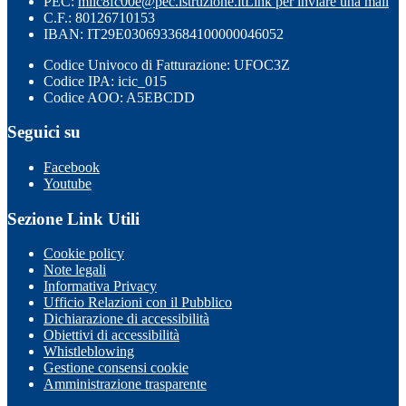
PEC:
miic8fc00e@pec.istruzione.it
Link per inviare una mail
C.F.: 80126710153
IBAN: IT29E0306933684100000046052
Codice Univoco di Fatturazione: UFOC3Z
Codice IPA: icic_015
Codice AOO: A5EBCDD
Seguici su
Facebook
Youtube
Sezione Link Utili
Cookie policy
Note legali
Informativa Privacy
Ufficio Relazioni con il Pubblico
Dichiarazione di accessibilità
Obiettivi di accessibilità
Whistleblowing
Gestione consensi cookie
Amministrazione trasparente