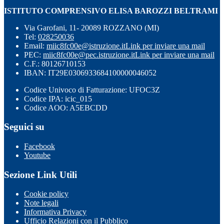
ISTITUTO COMPRENSIVO ELISA BAROZZI BELTRAMI
Via Garofani, 11- 20089 ROZZANO (MI)
Tel:
028250036
Email:
miic8fc00e@istruzione.it
Link per inviare una mail
PEC:
miic8fc00e@pec.istruzione.it
Link per inviare una mail
C.F.: 80126710153
IBAN: IT29E0306933684100000046052
Codice Univoco di Fatturazione: UFOC3Z
Codice IPA: icic_015
Codice AOO: A5EBCDD
Seguici su
Facebook
Youtube
Sezione Link Utili
Cookie policy
Note legali
Informativa Privacy
Ufficio Relazioni con il Pubblico