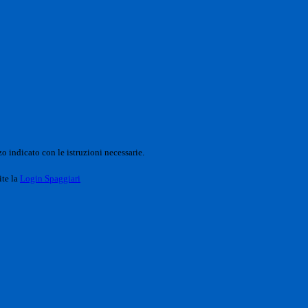
o indicato con le istruzioni necessarie.
ite la
Login Spaggiari