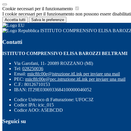
Cookie necessari per il funzionamento
I cookie necessari per il funzionamento non possono essere disabilitati.
Accetta tutti
Salva le preferenze
ISTITUTO COMPRENSIVO ELISA BAROZZ
Contatti
ISTITUTO COMPRENSIVO ELISA BAROZZI BELTRAMI
Via Garofani, 11- 20089 ROZZANO (MI)
Tel:
028250036
Email:
miic8fc00e@istruzione.it
Link per inviare una mail
PEC:
miic8fc00e@pec.istruzione.it
Link per inviare una mail
C.F.: 80126710153
IBAN: IT29E0306933684100000046052
Codice Univoco di Fatturazione: UFOC3Z
Codice IPA: icic_015
Codice AOO: A5EBCDD
Seguici su