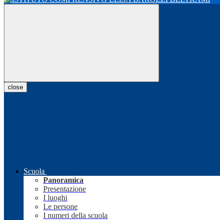
close
Scuola
Panoramica
Presentazione
I luoghi
Le persone
I numeri della scuola