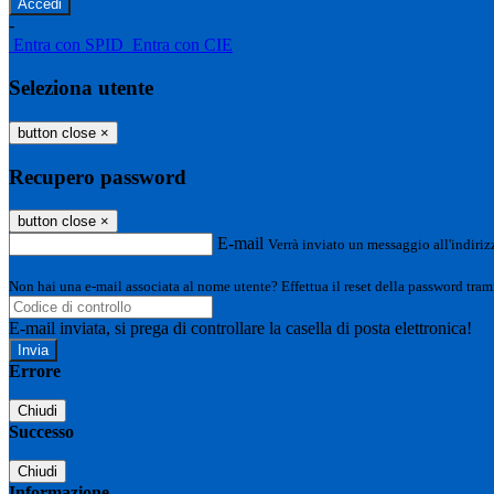
-
Entra con SPID
Entra con CIE
Seleziona utente
button close
×
Recupero password
button close
×
E-mail
Verrà inviato un messaggio all'indirizz
Non hai una e-mail associata al nome utente? Effettua il reset della password tram
E-mail inviata, si prega di controllare la casella di posta elettronica!
Errore
Chiudi
Successo
Chiudi
Informazione