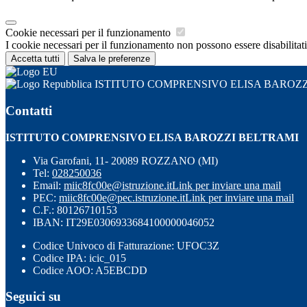
Cookie necessari per il funzionamento
I cookie necessari per il funzionamento non possono essere disabilitati.
Accetta tutti
Salva le preferenze
ISTITUTO COMPRENSIVO ELISA BAROZZ
Contatti
ISTITUTO COMPRENSIVO ELISA BAROZZI BELTRAMI
Via Garofani, 11- 20089 ROZZANO (MI)
Tel:
028250036
Email:
miic8fc00e@istruzione.it
Link per inviare una mail
PEC:
miic8fc00e@pec.istruzione.it
Link per inviare una mail
C.F.: 80126710153
IBAN: IT29E0306933684100000046052
Codice Univoco di Fatturazione: UFOC3Z
Codice IPA: icic_015
Codice AOO: A5EBCDD
Seguici su