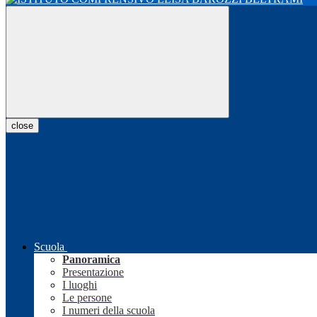
close
Scuola
Panoramica
Presentazione
I luoghi
Le persone
I numeri della scuola