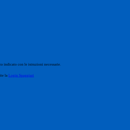
o indicato con le istruzioni necessarie.
ite la
Login Spaggiari