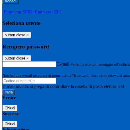
-
Entra con SPID
Entra con CIE
Seleziona utente
button close
×
Recupero password
button close
×
E-mail
Verrà inviato un messaggio all'indirizz
Non hai una e-mail associata al nome utente? Effettua il reset della password tram
E-mail inviata, si prega di controllare la casella di posta elettronica!
Errore
Chiudi
Successo
Chiudi
Informazione