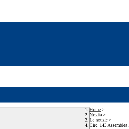
Home
>
Novità
>
Le notizie
>
Circ. 143 Assembl