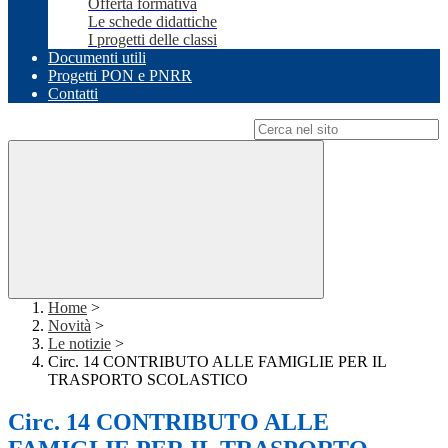
Offerta formativa
Le schede didattiche
I progetti delle classi
Documenti utili
Progetti PON e PNRR
Contatti
Campo di ricerca per le pagine del sito
Home
>
Novità
>
Le notizie
>
Circ. 14 CONTRIBUTO ALLE FAMIGLIE PER IL
TRASPORTO SCOLASTICO
Circ. 14 CONTRIBUTO ALLE