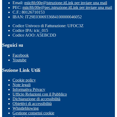
Email:
miic8fc00e@istruzione.it
Link per inviare una mail
PEC:
miic8fc00e@pec.istruzione.it
Link per inviare una mail
C.F.: 80126710153
IBAN: IT29E0306933684100000046052
Codice Univoco di Fatturazione: UFOC3Z
Codice IPA: icic_015
Codice AOO: A5EBCDD
Seguici su
Facebook
Youtube
Sezione Link Utili
Cookie policy
Note legali
Informativa Privacy
Ufficio Relazioni con il Pubblico
Dichiarazione di accessibilità
Obiettivi di accessibilità
Whistleblowing
Gestione consensi cookie