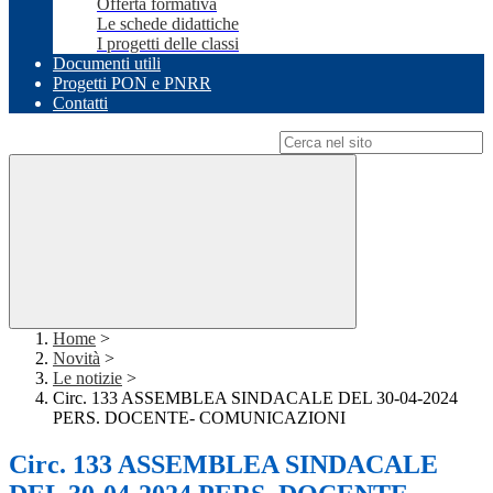
Offerta formativa
Le schede didattiche
I progetti delle classi
Documenti utili
Progetti PON e PNRR
Contatti
Campo di ricerca per le pagine del sito
Home
>
Novità
>
Le notizie
>
Circ. 133 ASSEMBLEA SINDACALE DEL 30-04-2024
PERS. DOCENTE- COMUNICAZIONI
Circ. 133 ASSEMBLEA SINDACALE