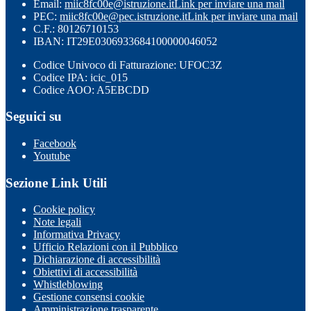
Email:
miic8fc00e@istruzione.it
Link per inviare una mail
PEC:
miic8fc00e@pec.istruzione.it
Link per inviare una mail
C.F.: 80126710153
IBAN: IT29E0306933684100000046052
Codice Univoco di Fatturazione: UFOC3Z
Codice IPA: icic_015
Codice AOO: A5EBCDD
Seguici su
Facebook
Youtube
Sezione Link Utili
Cookie policy
Note legali
Informativa Privacy
Ufficio Relazioni con il Pubblico
Dichiarazione di accessibilità
Obiettivi di accessibilità
Whistleblowing
Gestione consensi cookie
Amministrazione trasparente