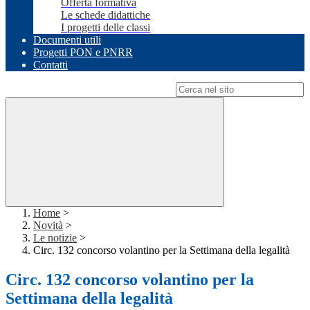
Offerta formativa
Le schede didattiche
I progetti delle classi
Documenti utili
Progetti PON e PNRR
Contatti
Campo di ricerca per le pagine del sito
Home
>
Novità
>
Le notizie
>
Circ. 132 concorso volantino per la Settimana della legalità
Circ. 132 concorso volantino per la
Settimana della legalità