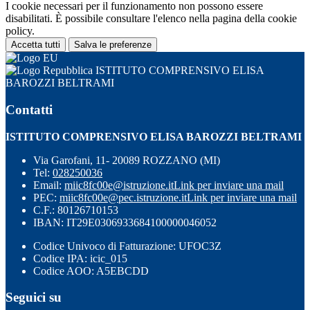
I cookie necessari per il funzionamento non possono essere
disabilitati. È possibile consultare l'elenco nella pagina della cookie
policy.
Accetta tutti
Salva le preferenze
ISTITUTO COMPRENSIVO ELISA
BAROZZI BELTRAMI
Contatti
ISTITUTO COMPRENSIVO ELISA BAROZZI BELTRAMI
Via Garofani, 11- 20089 ROZZANO (MI)
Tel:
028250036
Email:
miic8fc00e@istruzione.it
Link per inviare una mail
PEC:
miic8fc00e@pec.istruzione.it
Link per inviare una mail
C.F.: 80126710153
IBAN: IT29E0306933684100000046052
Codice Univoco di Fatturazione: UFOC3Z
Codice IPA: icic_015
Codice AOO: A5EBCDD
Seguici su