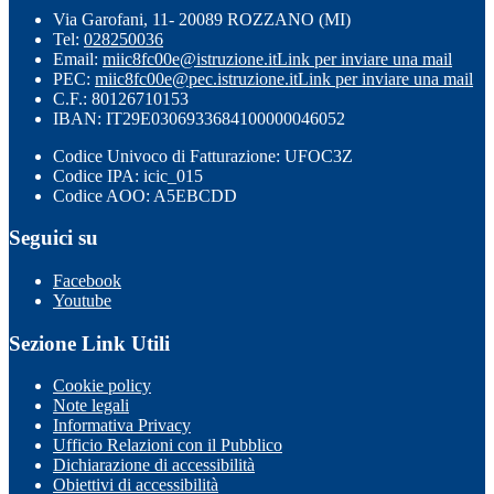
Via Garofani, 11- 20089 ROZZANO (MI)
Tel:
028250036
Email:
miic8fc00e@istruzione.it
Link per inviare una mail
PEC:
miic8fc00e@pec.istruzione.it
Link per inviare una mail
C.F.: 80126710153
IBAN: IT29E0306933684100000046052
Codice Univoco di Fatturazione: UFOC3Z
Codice IPA: icic_015
Codice AOO: A5EBCDD
Seguici su
Facebook
Youtube
Sezione Link Utili
Cookie policy
Note legali
Informativa Privacy
Ufficio Relazioni con il Pubblico
Dichiarazione di accessibilità
Obiettivi di accessibilità