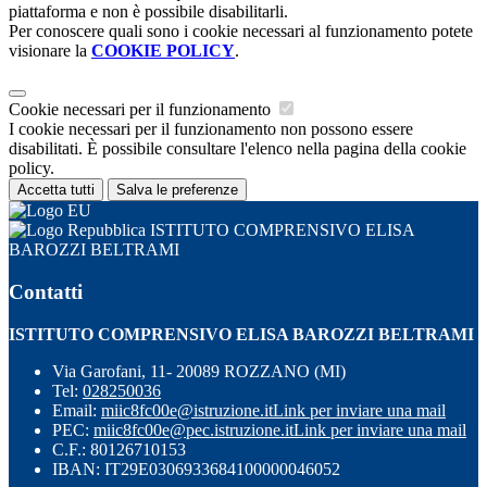
piattaforma e non è possibile disabilitarli.
Per conoscere quali sono i cookie necessari al funzionamento potete
visionare la
COOKIE POLICY
.
Cookie necessari per il funzionamento
I cookie necessari per il funzionamento non possono essere
disabilitati. È possibile consultare l'elenco nella pagina della cookie
policy.
Accetta tutti
Salva le preferenze
ISTITUTO COMPRENSIVO ELISA
BAROZZI BELTRAMI
Contatti
ISTITUTO COMPRENSIVO ELISA BAROZZI BELTRAMI
Via Garofani, 11- 20089 ROZZANO (MI)
Tel:
028250036
Email:
miic8fc00e@istruzione.it
Link per inviare una mail
PEC:
miic8fc00e@pec.istruzione.it
Link per inviare una mail
C.F.: 80126710153
IBAN: IT29E0306933684100000046052