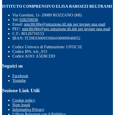
ISTITUTO COMPRENSIVO ELISA BAROZZI BELTRAMI
Via Garofani, 11- 20089 ROZZANO (MI)
Tel:
028250036
Email:
miic8fc00e@istruzione.it
Link per inviare una mail
PEC:
miic8fc00e@pec.istruzione.it
Link per inviare una mail
C.F.: 80126710153
IBAN: IT29E0306933684100000046052
Codice Univoco di Fatturazione: UFOC3Z
Codice IPA: icic_015
Codice AOO: A5EBCDD
Seguici su
Facebook
Youtube
Sezione Link Utili
Cookie policy
Note legali
Informativa Privacy
Ufficio Relazioni con il Pubblico