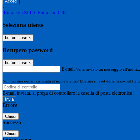
-
Entra con SPID
Entra con CIE
Seleziona utente
button close
×
Recupero password
button close
×
E-mail
Verrà inviato un messaggio all'indirizz
Non hai una e-mail associata al nome utente? Effettua il reset della password tram
E-mail inviata, si prega di controllare la casella di posta elettronica!
Errore
Chiudi
Successo
Chiudi
Informazione