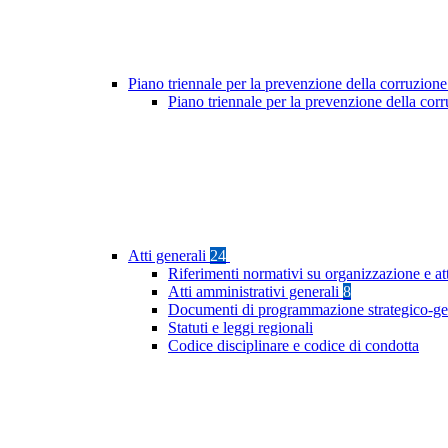
Piano triennale per la prevenzione della corruzione
Piano triennale per la prevenzione della co
Atti generali
24
Riferimenti normativi su organizzazione e at
Atti amministrativi generali
8
Documenti di programmazione strategico-ge
Statuti e leggi regionali
Codice disciplinare e codice di condotta