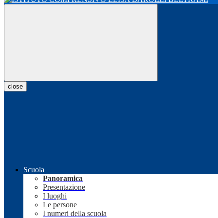
close
Scuola
Panoramica
Presentazione
I luoghi
Le persone
I numeri della scuola