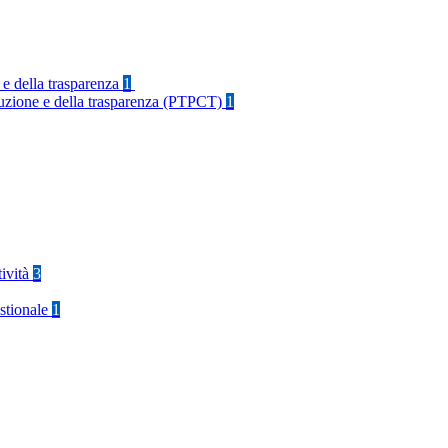
 e della trasparenza
1
rruzione e della trasparenza (PTPCT)
1
tività
3
stionale
1