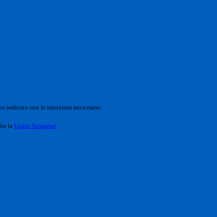
o indicato con le istruzioni necessarie.
ite la
Login Spaggiari