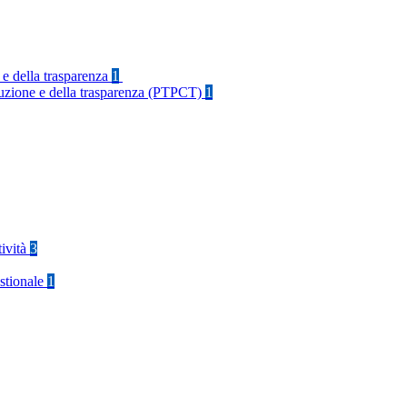
 e della trasparenza
1
rruzione e della trasparenza (PTPCT)
1
tività
3
stionale
1