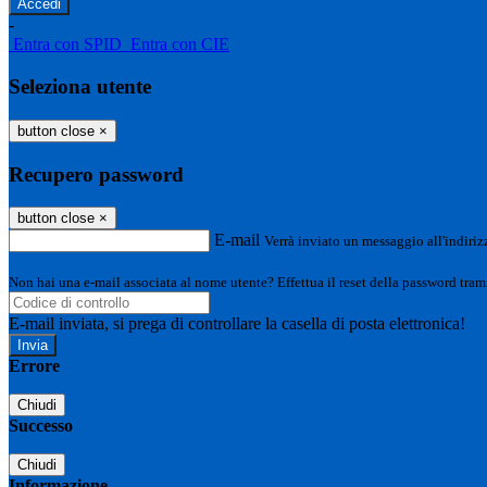
-
Entra con SPID
Entra con CIE
Seleziona utente
button close
×
Recupero password
button close
×
E-mail
Verrà inviato un messaggio all'indirizz
Non hai una e-mail associata al nome utente? Effettua il reset della password tram
E-mail inviata, si prega di controllare la casella di posta elettronica!
Errore
Chiudi
Successo
Chiudi
Informazione