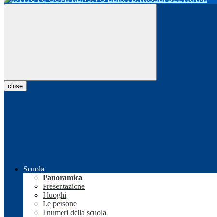
close
Scuola
Panoramica
Presentazione
I luoghi
Le persone
I numeri della scuola