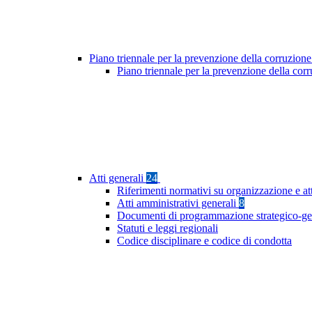
Piano triennale per la prevenzione della corruzione
Piano triennale per la prevenzione della co
Atti generali
24
Riferimenti normativi su organizzazione e at
Atti amministrativi generali
8
Documenti di programmazione strategico-ge
Statuti e leggi regionali
Codice disciplinare e codice di condotta