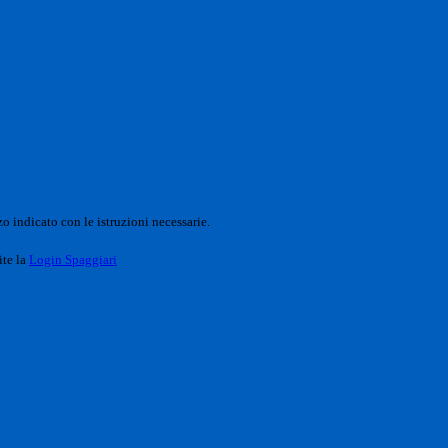
o indicato con le istruzioni necessarie.
ite la
Login Spaggiari